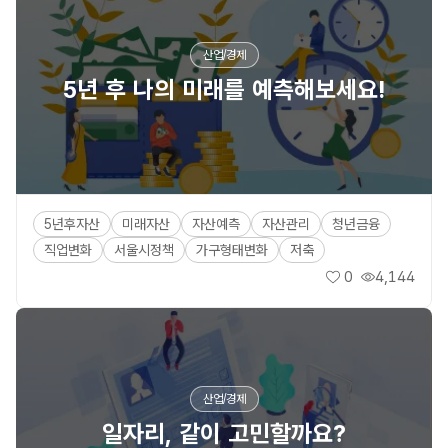
산업/경제
5년 후 나의 미래를 예측해보세요!
5년후자산
미래자산
자산예측
자산관리
청년금융
직업변화
서울시정책
가구형태변화
저축
0
4,144
좋아요
조회수
산업/경제
일자리, 같이 고민할까요?