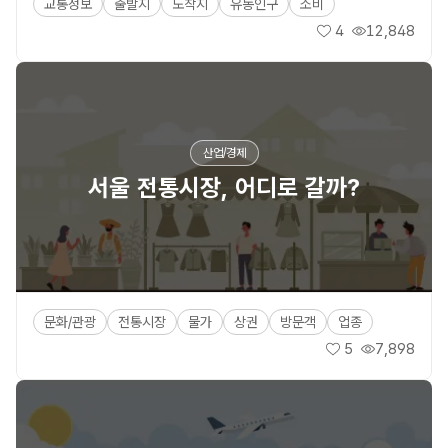
교통정보
출발지
도착지
유동인구
소비
4
12,848
좋아요
조회수
산업/경제
서울 전통시장, 어디로 갈까?
문화/관광
전통시장
물가
상권
방문객
업종
5
7,898
좋아요
조회수