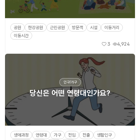
공원
한강공원
근린공원
방문객
시설
이동거리
이동시간
3
4,924
좋아요
조회수
인구/가구
당신은 어떤 연령대인가요?
생애과정
연령대
가구
전입
전출
생활인구