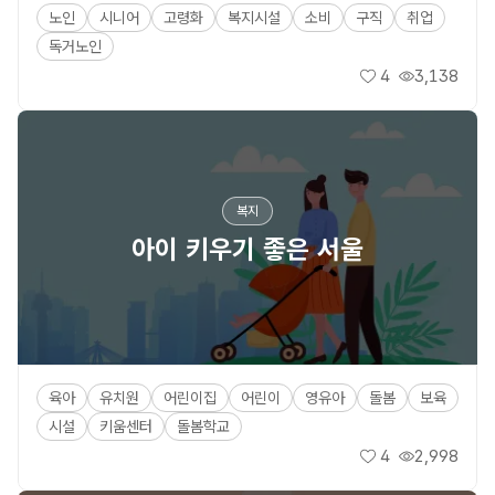
노인
시니어
고령화
복지시설
소비
구직
취업
독거노인
4
3,138
좋아요
조회수
복지
아이 키우기 좋은 서울
육아
유치원
어린이집
어린이
영유아
돌봄
보육
시설
키움센터
돌봄학교
4
2,998
좋아요
조회수