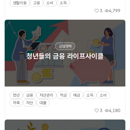
생활이동
고용
소비
소득
3
4,799
좋아요
조회수
산업/경제
청년들의 금융 라이프사이클
청년
금융
자산관리
적금
예금
소득
소비
저축
자산
대출
3
4,180
좋아요
조회수