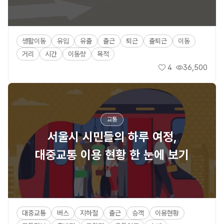
생활이동
유입
유출
출근
퇴근
출퇴근
이동
거리
시간
이동량
목적
4
36,500
좋아요
조회수
교통
서울시 시민들의 하루 여정,
대중교통 이용 현황 한 눈에 보기
대중교통
버스
지하철
출근
승객
이용현황