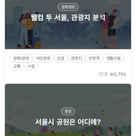
문화/관광
웰컴 투 서울, 관광지 분석
문화/관광
야간관광
상권
관광지
방문객
생활이동
교통
시설
3
5,794
좋아요
조회수
환경
서울시 공원은 어디에?