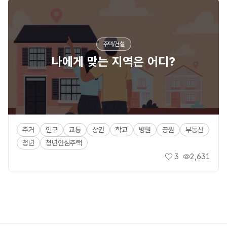
주택/건설
나에게 맞는 지역은 어디?
주거
인구
교통
상권
학교
병원
공원
부동산
청년
청년안심주택
3
2,631
좋아요
조회수