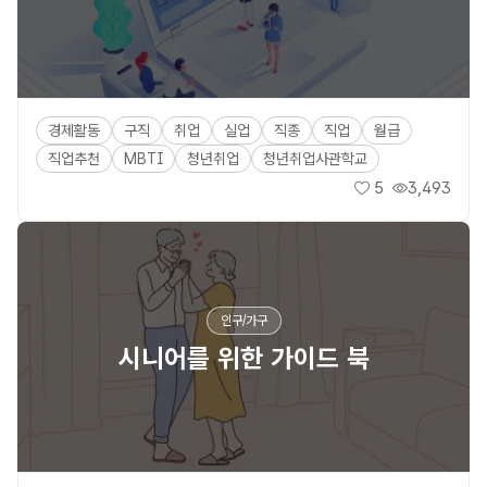
경제활동
구직
취업
실업
직종
직업
월급
직업추천
MBTI
청년취업
청년취업사관학교
5
3,493
좋아요
조회수
인구/가구
시니어를 위한 가이드 북