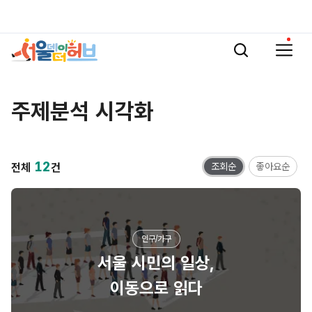
서울 데이터 허브(Seoul Data Hub)
통합검색
주제분석 시각화
12
전체
건
조회순
좋아요순
인구/가구
서울 시민의 일상,
이동으로 읽다