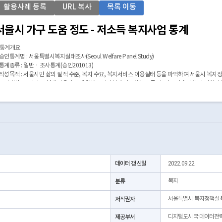
활용사례 등록
URL 복사
목록 이동
서울시 가구 도움 정도 - 저소득 복지사업 통계
 통계개요
 승인통계명 : 서울특별시복지실태조사(Seoul Welfare Panel Study)
 통계종류 : 일반ㆍ조사통계(승인201013)
 작성목적 : 서울시민 삶의 질적 수준, 복지 수요, 복지서비스 이용실태 등을 파악하여 서울시 복지
 조사대상 : 조사기준 현재 서울시 소재 일반주거시설에 거주하는 모든 가구(※ 기숙시설 및 사회시설
 조사방법 : 가구방문 면접조사
 표본추출 방법 : 등록센서스 조사구 추출
 2018년 등록센서스의 아파트 및 보통조사구만 대상으로 5개권역, 25개 구별 층화
 표본조사구(PSU) 추출 : 확률비례계통추출
 표본가구(USU)추출 : 계통추출
 조사내용 : 7개 항목 278개 문항
 (A.가구일반사항) 이름 등 34개 항목
 (B.경제활동) 근로능력 정도 등 26개 항목
데이터 갱신일
2022.09.22.
 (C.건강과 의료 이용) 건강상태 등 45개 항목
 (D.식생활) 식생활 형편 등 7개 항목
분류
복지
 (E.사회적 관계 및 활동) 만남 및 연락빈도 등 26개 항목
 (F.복지서비스 이용) 기초생활보장급여 신청 경험 등 총 111개 항목
저작권자
서울특별시 복지정책실 복지
 (G.복지의식 및 욕구) 생활만족도 등 29개 항목
 조사체계 : 서울시 ⇔ 서울연구원 ⇔ 용역기관 ⇔ 가구
제공부서
디지털도시국 데이터전
 작성주기 : 2년