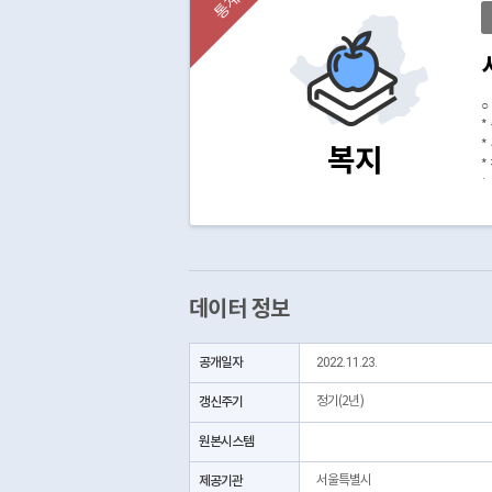
통계
○
*
*
복지
*
*
*
*
?
?
?
데이터 정보
*
?
?
공개일자
2022.11.23.
?
?
갱신주기
정기(2년)
?
?
원본시스템
?
*
제공기관
서울특별시
*