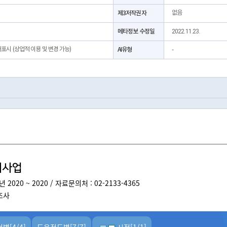
 통계간행물명 : 서울시 복지실태조사
제3저작권자
없음
 공표범위 : 서울시 25개 자치구별, 권역별
 공표방법 : 간행물, 인터넷 등
메타정보 수정일
2022.11.23.
 기타
처표시 (상업적 이용 및 변경 가능)
AI유형
 관련 URL : https://news.seoul.go.kr/welfare/?p=530461
-