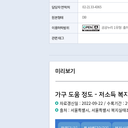
*
담당자 연락처
02-2133-4365
*
*
원본형태
DB
○
이용허락범위
공공누리 1유형 : 출
*
관련 태그
미리보기