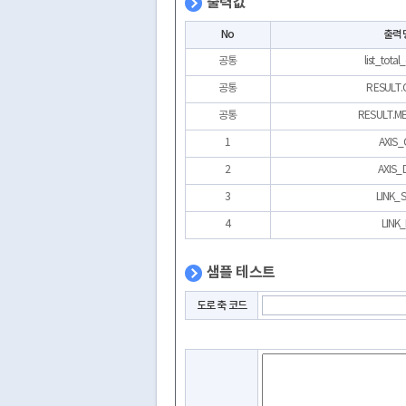
출력값
No
출력
공통
list_total
공통
RESULT.
공통
RESULT.M
1
AXIS_
2
AXIS_
3
LINK_
4
LINK_
샘플 테스트
도로 축 코드