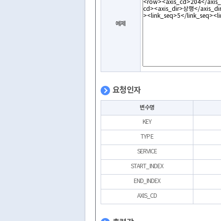
예제
요청인자
변수명
KEY
TYPE
SERVICE
START_INDEX
END_INDEX
AXIS_CD