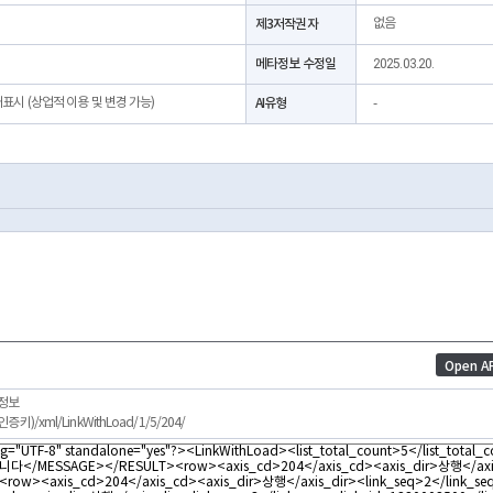
제3저작권자
없음
메타정보 수정일
2025.03.20.
처표시 (상업적 이용 및 변경 가능)
AI유형
-
Open 
 정보
8/(인증키)/xml/LinkWithLoad/1/5/204/