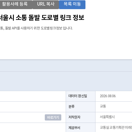
활용사례 등록
URL 복사
목록 이동
서울시 소통 돌발 도로별 링크 정보
통, 돌발 API를 사용하기 위한 도로별링크정보 입니다.
데이터 갱신일
2026.08.06.
분류
교통
저작권자
서울특별시
바로가기
제공부서
교통실 교통기획관 미