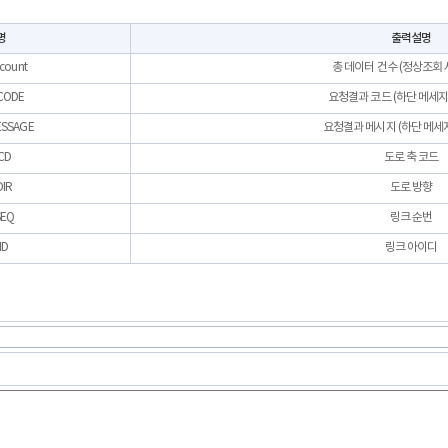
명
출력설명
_count
총 데이터 건수 (정상조회 
CODE
요청결과 코드 (하단 메세지
ESSAGE
요청결과 메시지 (하단 메세
CD
도로 축 코드
DIR
도로 방향
SEQ
링크 순번
ID
링크 아이디