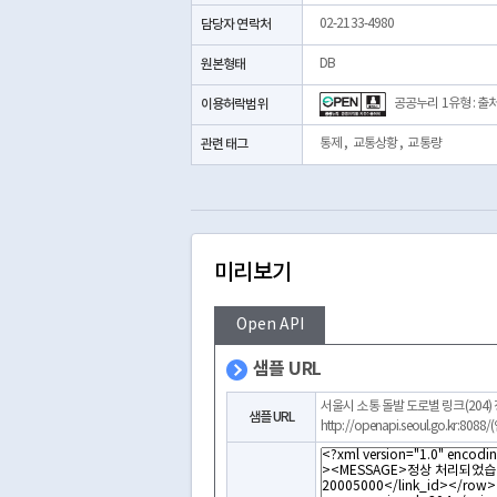
담당자 연락처
02-2133-4980
원본형태
DB
이용허락범위
공공누리 1유형 : 출
관련 태그
통제
,
교통상황
,
교통량
미리보기
Open API
샘플 URL
서울시 소통 돌발 도로별 링크(204)
샘플 URL
http://openapi.seoul.go.kr:808