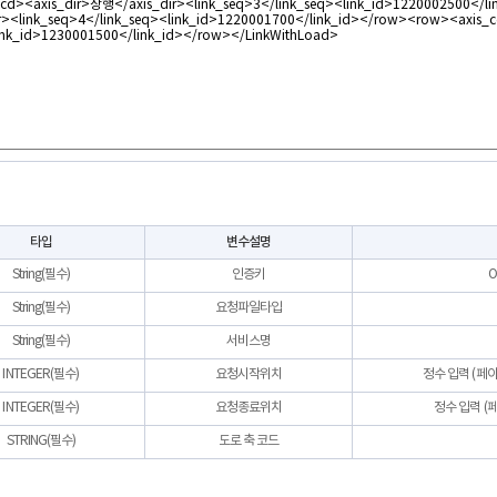
타입
변수설명
String(필수)
인증키
O
String(필수)
요청파일타입
String(필수)
서비스명
INTEGER(필수)
요청시작위치
정수 입력 (페
INTEGER(필수)
요청종료위치
정수 입력 (
STRING(필수)
도로 축 코드