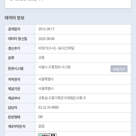
데이터 정보
공개일자
2016.08.17.
데이터 갱신일
2026.08.08.
갱신주기
비정기(수시) - 실시간/매일
분류
교통
서울시 교통정보 시스템
원본시스템
바로가기
저작권자
서울특별시
제공기관
서울특별시
제공부서
교통실 교통기획관 미래첨단교통과
담당자
02-2133-4980
원본형태
DB
제3저작권자
없음