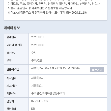
아파트명, 주소, 홈페이지, 연면적, 관리비부과면적, 세대타입, 난방방식, 건설사,
시행사, 준공일자 등 아파트관련 기본정보를 제공합니다.
※ 'kapt법정동주소'가 정확하지 않아서 표시하지 않음(2020.11.19)
데이터 정보
공개일자
2020.03.18.
데이터 갱신일
2026.08.08.
갱신주기
수시
분류
주택/건설
서울특별시 공공주택통합 정보마당 홈페이지
원본시스템
바로가기
저작권자
서울특별시
제공기관
서울특별시
제공부서
주택실 건축기획관 공동주택과
담당자
02-2133-7295
원본형태
DB