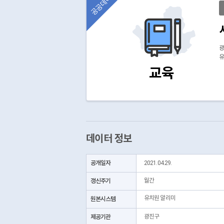
공공데이터
광
유
교육
데이터 정보
공개일자
2021.04.29.
갱신주기
월간
유치원 알리미
원본시스템
제공기관
광진구