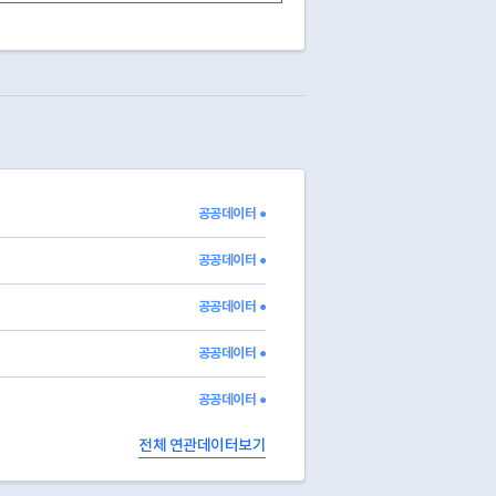
아이그린푸드
51
N
29
N
117
117
Y
139
139
Y
13
13
Y
24
23
N
34
34
Y
재원F&C
61
61
N
32
32
Y
공공데이터 ●
25
N
아이그린푸드
73
73
N
공공데이터 ●
공공데이터 ●
공공데이터 ●
공공데이터 ●
전체 연관데이터보기