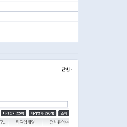
닫힘 -
내려받기(CSV)
내려받기(JSON)
조회
급식운영방식구분
위탁업체명
전체유아수
급식유아수