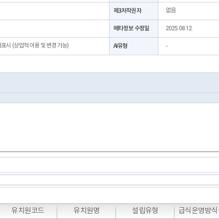
제3저작권자
없음
메타정보 수정일
2025.08.12.
처표시 (상업적 이용 및 변경 가능)
AI유형
-
유치원코드
유치원명
설립유형