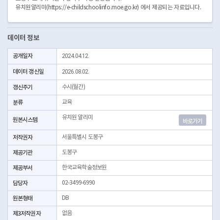
유치원알리미(https://e-childschoolinfo.moe.go.kr) 에서 제공되는 자료입니다.
데이터 정보
공개일자
2024.04.12.
데이터 갱신일
2026.08.02.
갱신주기
수시(월간)
분류
교육
유치원 알리미
원본시스템
바로가기
저작권자
서울특별시 도봉구
제공기관
도봉구
제공부서
한국교육학술정보원
담당자
02-3499-6990
원본형태
DB
제3저작권자
없음