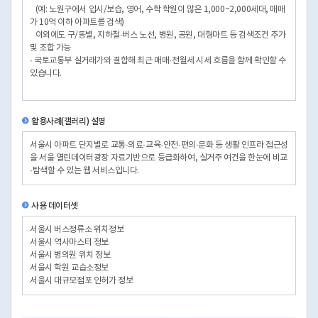
(예: 노원구에서 입시/보습, 영어, 수학 학원이 많은 1,000~2,000세대, 매매
가 10억 이하 아파트를 검색)
이외에도 구/동별, 지하철·버스 노선, 병원, 공원, 대형마트 등 검색조건 추가
및 조합 가능
· 국토교통부 실거래가와 결합해 최근 매매·전월세 시세 흐름을 함께 확인할 수
있습니다.
활용사례(갤러리) 설명
서울시 아파트 단지별로 교통·의료·교육·안전·편의·문화 등 생활 인프라 접근성
을 서울 열린데이터광장 자료기반으로 등급화하여, 실거주 여건을 한눈에 비교
·탐색할 수 있는 웹 서비스입니다.
사용 데이터셋
서울시 버스정류소 위치정보
서울시 역사마스터 정보
서울시 병의원 위치 정보
서울시 학원 교습소정보
서울시 대규모점포 인허가 정보