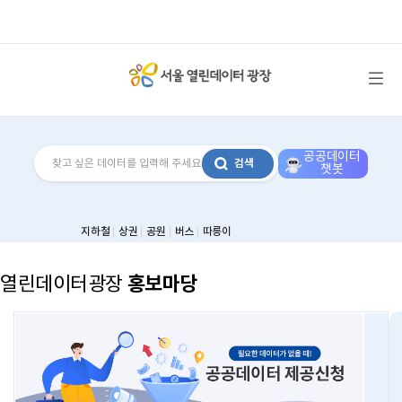
메뉴 열기
공공데이터
검색
챗봇
지하철
상권
공원
버스
따릉이
홍보마당
열린데이터광장