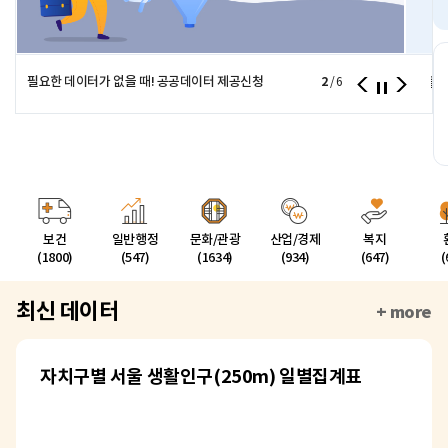
필요한 데이터가 없을 때! 공공데이터 제공신청
2
서울시
/
6
보건
일반행정
문화/관광
산업/경제
복지
(1800)
(547)
(1634)
(934)
(647)
(
최신 데이터
+ more
자치구별 서울 생활인구(250m) 일별집계표