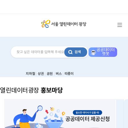
메뉴 열기
공공데이터
검색
챗봇
지하철
상권
공원
버스
따릉이
홍보마당
열린데이터광장