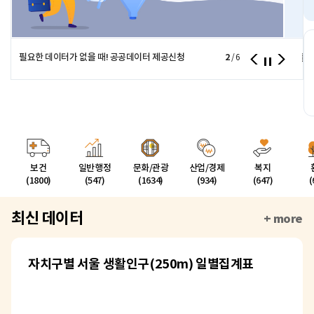
필요한 데이터가 없을 때! 공공데이터 제공신청
2
서울시
/
6
보건
일반행정
문화/관광
산업/경제
복지
(1800)
(547)
(1634)
(934)
(647)
(
최신 데이터
+ more
자치구별 서울 생활인구(250m) 일별집계표