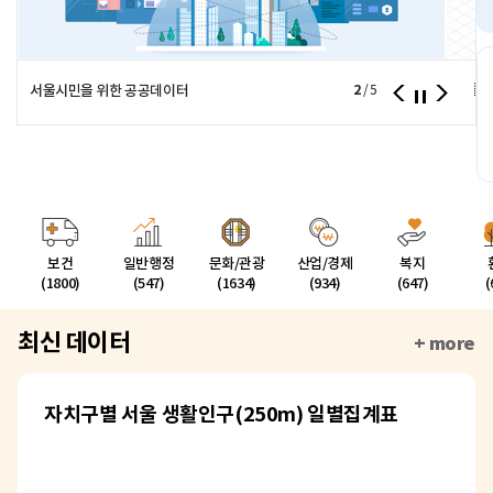
서울의
서울시민을 위한 공공데이터
2
/
5
보건
일반행정
문화/관광
산업/경제
복지
(1800)
(547)
(1634)
(934)
(647)
(
최신 데이터
+ more
자치구별 서울 생활인구(250m) 일별집계표