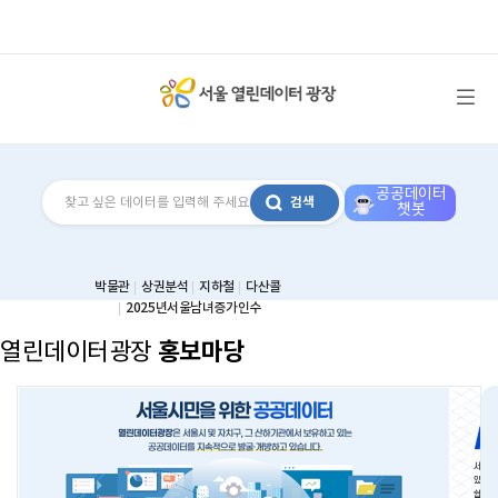
메뉴 열기
공공데이터
검색
챗봇
박물관
상권분석
지하철
다산콜
2025년서울남녀증가인수
홍보마당
열린데이터광장