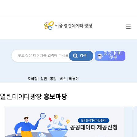
메뉴 열기
공공데이터
검색
챗봇
지하철
상권
공원
버스
따릉이
홍보마당
열린데이터광장