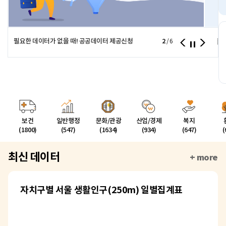
필요한 데이터가 없을 때! 공공데이터 제공신청
2
서울시
/
6
보건
일반행정
문화/관광
산업/경제
복지
(1800)
(547)
(1634)
(934)
(647)
(
최신 데이터
+ more
자치구별 서울 생활인구(250m) 일별집계표