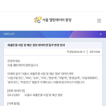
메뉴 열기
데이터 소식
서브메뉴 열기
세출운용 사업 및 예산 정보 데이터셋 일부 변경 안내
작성일
2026-05-11
|
조회수
568
안녕하세요.
서울 열린데이터광장입니다.
아래와 같이 '서울시 세출운용 사업 및 예산 정보' 데이터셋의
'사업구분코드', '국비', '도비', '구비', '편성액', '이월액', '변경금액', '수입대체경비',
'분야코드', '부문코드' 컬럼이 삭제되오니 이용에 참고하시기 바랍니다.
[변경 데이터셋]
OA-13269
서울시 세출운용 사업 및 예산 정보
[삭제 컬럼]