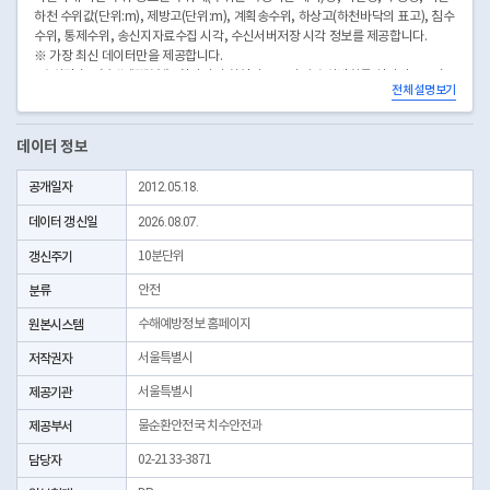
하천 수위값(단위:m), 제방고(단위:m), 계획송수위, 하상고(하천바닥의 표고), 침수
수위, 통제수위, 송신지자료수집 시각, 수신서버저장 시각 정보를 제공합니다.
※ 가장 최신 데이터만을 제공합니다.
- 수위관측소(水位觀測所) : 한강이나 하천의 주요지점 수위변화를 실시간으로 측
전체 설명보기
정하여 시·자치구 재해대책상황실에 수위자료를 전송, 저장 수문학적 분석자료로
활용하기 위한 시스템으로써, 우리시에서는 20개소의 수위관측소를 설치하여 운영
하고 있습니다.
데이터 정보
공개일자
2012.05.18.
데이터 갱신일
2026.08.07.
갱신주기
10분단위
분류
안전
원본시스템
수해예방정보 홈페이지
저작권자
서울특별시
제공기관
서울특별시
제공부서
물순환안전국 치수안전과
담당자
02-2133-3871