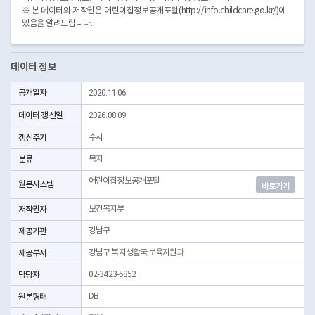
※ 본 데이터의 저작권은 어린이집정보공개포털(http://info.childcare.go.kr/)에
있음을 알려드립니다.
데이터 정보
공개일자
2020.11.06.
데이터 갱신일
2026.08.09.
갱신주기
수시
분류
복지
어린이집정보공개포털
원본시스템
바로가기
저작권자
보건복지부
제공기관
강남구
제공부서
강남구 복지생활국 보육지원과
담당자
02-3423-5852
원본형태
DB