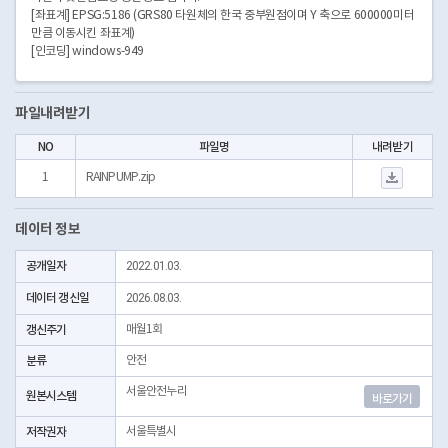
[좌표계] EPSG:5186 (GRS80 타원체의 한국 중부원점이며 Y 축으로 600000미터
만큼 이동시킨 좌표계)
[인코딩] windows-949
파일내려받기
NO
파일명
내려받기
RAINPUMP.zip 
1
RAINPUMP.zip
데이터 정보
공개일자
2022.01.03.
데이터 갱신일
2026.08.03.
갱신주기
매월1회
분류
안전
서울안전누리
원본시스템
바로가기
저작권자
서울특별시