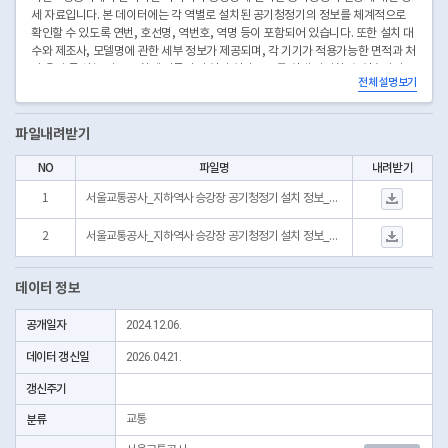
세 자료입니다. 본 데이터에는 각 역별로 설치된 공기청정기의 정보를 체계적으로
확인할 수 있도록 연번, 호선명, 역번호, 역명 등이 포함되어 있습니다. 또한 설치 대
수와 제조사, 모델명에 관한 세부 정보가 제공되며, 각 기기가 적용가능한 면적과 처
리 용량 등 성능 지표도 함께 기록되어 있어 설비 규모를 쉽게 파악할 수 있습니다.
전체 설명보기
이를 통해 각 역사별 공기질 관리 수준과 설비 운영 현황을 분석할 수 있으며, 유지
관리 및 향후 계획 수립에 유용한 자료로 활용할 수 있습니다. 해당 데이터는 2026
년 2월 기준으로 수집된 최신 정보입니다.
파일내려받기
NO
파일명
내려받기
서울교통공사_지하역사 
1
서울교통공사_지하역사 승강장 공기청정기 설치 정보_20260219.csv
서울교통공사_지하역사 
2
서울교통공사_지하역사 승강장 공기청정기 설치 정보_20250723.csv
데이터 정보
공개일자
2024.12.06.
데이터 갱신일
2026.04.21.
갱신주기
분류
교통