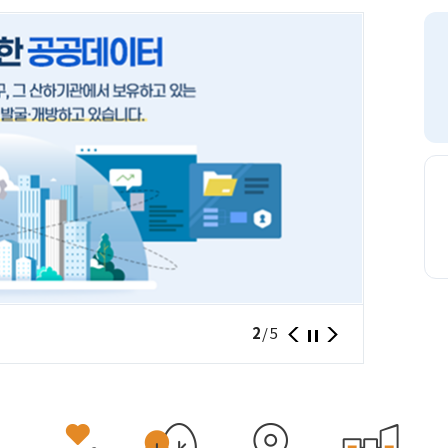
서울의 1
2
/
5