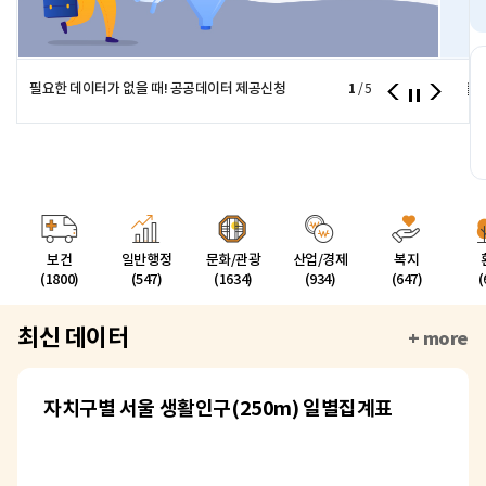
필요한 데이터가 없을 때! 공공데이터 제공신청
1
서울시
/
5
보건
일반행정
문화/관광
산업/경제
복지
(1800)
(547)
(1634)
(934)
(647)
(
최신 데이터
+ more
자치구별 서울 생활인구(250m) 일별집계표