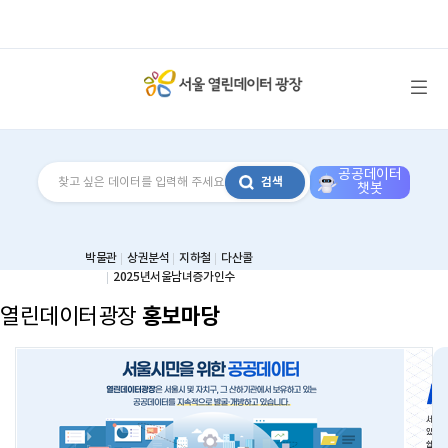
메뉴 열기
공공데이터
검색
챗봇
박물관
상권분석
지하철
다산콜
2025년서울남녀증가인수
홍보마당
열린데이터광장