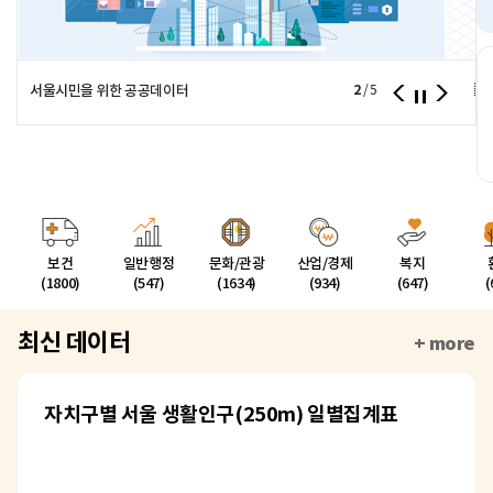
서울의
서울시민을 위한 공공데이터
2
/
5
보건
일반행정
문화/관광
산업/경제
복지
(1800)
(547)
(1634)
(934)
(647)
(
최신 데이터
+ more
자치구별 서울 생활인구(250m) 일별집계표