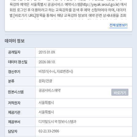
육강좌 예약은 서울특별시 공공서비스 예약시스템(http://yeyak.seoul.go.kr) 에서
회원 로그인 후 이용하려고 하는 교육강좌를 검색 후 예약 신청하여야 하며, 데이터
별 [바로가기 URL]항목을 통해서 해당 교육강좌 정보의 예약 관련 상세내용을 조회
하기 바랍니다. ※ 제공되는 데이터는 연계시간 차이로 일부 차이가 날 수 있으니 양
전체 설명보기
해 바랍니다.
데이터 정보
공개일자
2015.01.09.
데이터 갱신일
2026.08.10.
갱신주기
비정기(수시, 자료변경시)
분류
문화/관광
공공서비스예약
원본시스템
바로가기
저작권자
서울특별시
제공기관
서울특별시
제공부서
디지털도시국 정보시스템과
담당자
02-2133-2986