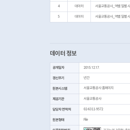
4
데이터
서울교통공사_역별 일별 시간대
5
데이터
서울교통공사_역별 일별 시간
데이터 정보
공개일자
2015.12.17.
갱신주기
년간
서울교통공사 홈페이지
원본시스템
제공기관
서울교통공사
담당자 연락처
02-6311-9572
원본형태
File