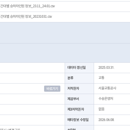
별 승하차인원 정보_23.11_24.01.csv
대별 승하차인원 정보_20231031.csv
데이터 갱신일
2025.03.31.
분류
교통
저작권자
서울교통공사
바로가기
제공부서
수송운영처
제3저작권자
없음
메타정보 수정일
2026.06.08.