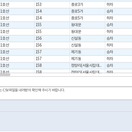
1호선
153
종로3가
하차
1호선
154
종로5가
승차
1호선
154
종로5가
하차
1호선
155
동대문
승차
1호선
155
동대문
하차
1호선
156
신설동
승차
1호선
156
신설동
하차
1호선
157
제기동
승차
1호선
157
제기동
하차
1호선
158
청량리(서울시립대입구)
승차
1호선
158
청량리(서울시립대입구)
하차
1호선
159
동묘앞
승차
1호선
159
동묘앞
하차
이터는 CSV파일을 내려받아 확인해 주시기 바랍니다.
2호선
201
시청
승차
2호선
201
시청
하차
2호선
202
을지로입구
승차
2호선
202
을지로입구
하차
2호선
203
을지로3가
승차
2호선
203
을지로3가
하차