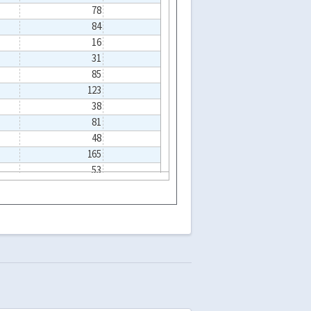
78
166
151
84
68
93
16
106
134
31
182
143
85
176
123
123
13
105
38
154
107
81
114
122
48
106
127
165
162
223
53
169
17
67
67
85
24
8
8
74
105
103
3
119
183
229
176
135
135
396
462
135
97
112
29
176
237