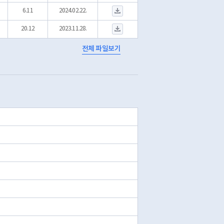
서울교통공사_역별 일별 시간대별 승하차인원 정보_23.11_24.01.csv 
6.11
2024.02.22.
서울교통공사_역별 일별 시간대별 승하차인원 정보_20231031.csv 다
20.12
2023.11.28.
전체 파일보기