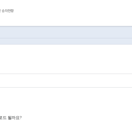
2호선
204
을지로4가
승차
2호선
204
을지로4가
하차
권 승차현황
2호선
205
동대문역사문화공원(DDP)
승차
2호선
205
동대문역사문화공원(DDP)
하차