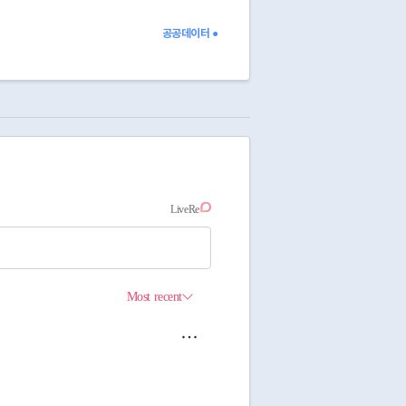
39
49
72
21
118
96
공공데이터 ●
174
184
153
59
205
197