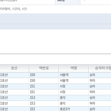
AI유형
출처표시+변경금지
-
지하철역
,
시간대
,
시간
T
T
T
T
호선
역번호
역명
승하차구
1호선
150
서울역
승차
1호선
150
서울역
하차
1호선
151
시청
승차
1호선
151
시청
하차
1호선
152
종각
승차
1호선
152
종각
하차
1호선
153
종로3가
승차