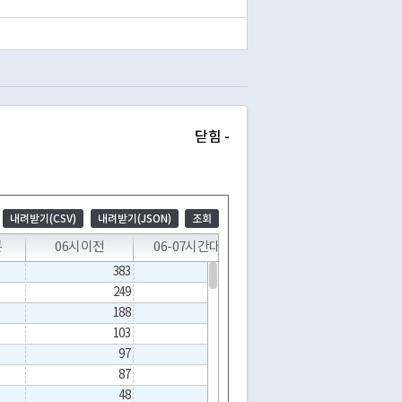
닫힘 -
내려받기(CSV)
내려받기(JSON)
조회
T
T
T
T
분
06시이전
06-07시간대
07-08시간대
08-
383
257
308
249
867
834
188
92
167
103
276
292
97
374
193
87
24
29
48
2
145