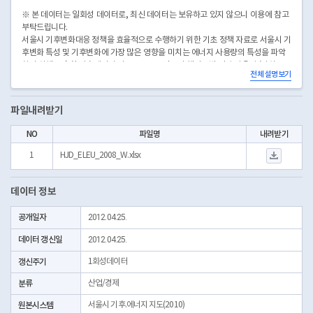
※ 본 데이터는 일회성 데이터로, 최신 데이터는 보유하고 있지 않으니 이용에 참고
부탁드립니다.
서울시 기후변화대응 정책을 효율적으로 수행하기 위한 기초 정책 자료로 서울시 기
후변화 특성 및 기후변화에 가장 많은 영향을 미치는 에너지 사용량의 특성을 파악
하기 위해 구축한 기후에너지 지도로, 2008년도의 행정동별 전력 사용량 (단위 :
전체 설명보기
1,000,000 kWh)
※ Shape 파일의 기본 인코딩 셋팅은 UTF-8로 설정되어 있습니다.(ArcGIS 10.2.1
version 기준)
파일내려받기
NO
파일명
내려받기
HJD_ELEU_2008_
1
HJD_ELEU_2008_W.xlsx
데이터 정보
공개일자
2012.04.25.
데이터 갱신일
2012.04.25.
갱신주기
1회성데이터
분류
산업/경제
원본시스템
서울시 기후.에너지 지도(2010)