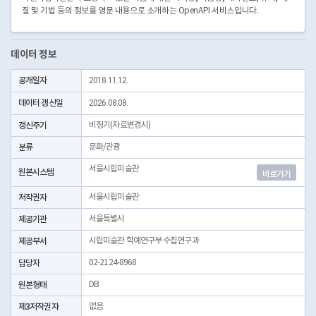
질 및 기법 등의 정보를 영문 내용으로 소개하는 OpenAPI 서비스입니다.
데이터 정보
공개일자
2018.11.12.
데이터 갱신일
2026.08.08.
갱신주기
비정기(자료변경시)
분류
문화/관광
서울시립미술관
원본시스템
바로가기
저작권자
서울시립미술관
제공기관
서울특별시
제공부서
시립미술관 학예연구부 수집연구과
담당자
02-2124-8968
원본형태
DB
제3저작권자
없음