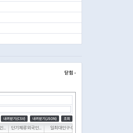
닫힘 -
내려받기(CSV)
내려받기(JSON)
조회
장기체류외국인인구수
단기체류외국인인구수
일최대인구수
일최소인구수