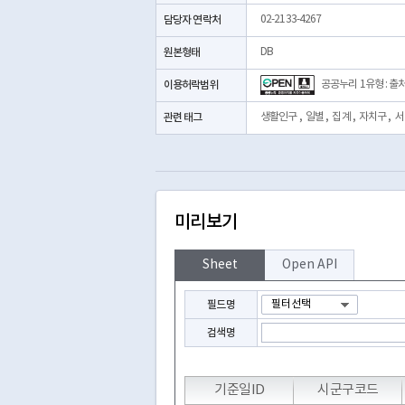
담당자 연락처
02-2133-4267
원본형태
DB
이용허락범위
공공누리 1유형 : 출
관련 태그
생활인구
,
일별
,
집계
,
자치구
,
서
미리보기
Sheet
Open API
필드명
검색명
기준일ID
시군구코드