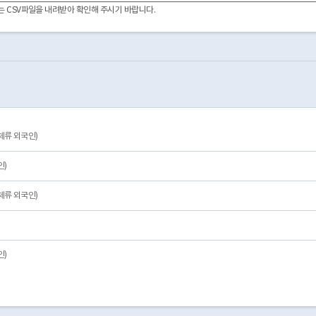
영등포구
533785.03040
488756.07460
37030.15600
이터는 CSV파일을 내려받아 확인해 주시기 바랍니다.
동작구
350277.40870
337483.80940
11437.54070
관악구
469298.42620
446448.53340
19850.84070
서초구
610911.73830
588805.38610
14767.93160
강남구
897171.26100
857618.19360
21447.03180
송파구
755807.71540
736814.02770
13382.31620
강동구
512820.46650
503114.38040
8399.30120
서울시
10578011.11610
10069402.14440
343987.82840
종로구
318750.64220
288946.74490
13154.40640
체류 외국인)
중구
330396.63640
274272.96630
16737.14350
용산구
296200.15070
275456.90520
13114.15370
인)
체류 외국인)
인
인)