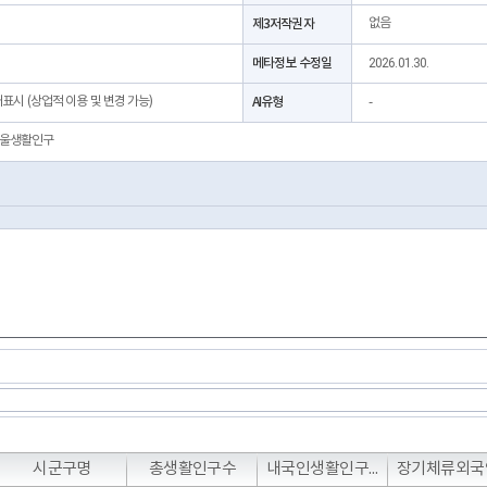
제3저작권자
없음
메타정보 수정일
2026.01.30.
처표시 (상업적 이용 및 변경 가능)
AI유형
-
울생활인구
시군구명
총생활인구수
내국인생활인구수