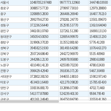
서울시
10487052.97480
9977773.32960
344748.03930
종로구
308857.57720
279997.73010
12979.28800
중구
320889.52830
266406.26940
16407.76210
용산구
299279.62730
278281.24770
13501.09670
성동구
372236.56440
352595.53770
13610.64040
광진구
346100.10760
327261.51280
16690.13130
동대문구
345054.50050
326954.99970
15408.15230
중랑구
319906.37020
313552.88160
5776.41200
성북구
394582.51930
381493.64280
10764.63270
강북구
250724.68640
244272.96970
5535.40960
도봉구
244286.12130
240978.95880
2980.61880
노원구
431049.14120
425589.70230
4780.02430
은평구
398429.42940
391836.37120
5467.30490
서대문구
372802.38150
344655.18010
15902.97140
마포구
453403.16400
421279.39820
15785.65430
양천구
338336.88170
332896.07380
4702.71460
강서구
541377.87880
524239.40130
9584.79540
구로구
401361.34940
364750.84790
33558.41260
금천구
218303.09970
201690.19940
14996.89960