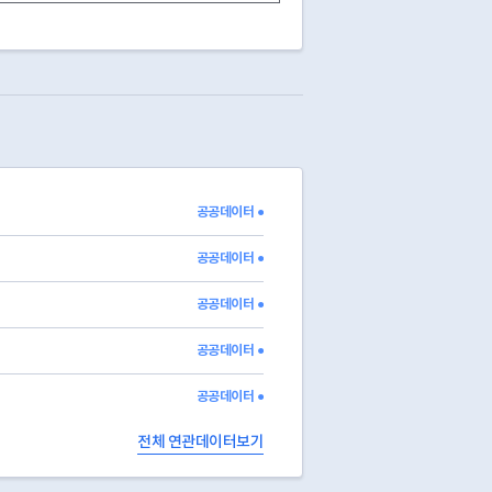
7998.79980
613868.32850
459920.27510
597381.0
1356.05860
383488.53680
310707.83270
321464.8
2999.05220
525061.80160
411549.48360
423967.0
7338.42060
733618.41130
498585.01500
708506.8
18106.03560
1134379.15530
700042.57760
1080148.
5611.37150
794050.83590
728174.94780
769656.9
1306.78490
559998.68340
461720.64150
473751.5
164621.14330
10981762.65420
10217803.96850
10900800
16649.49090
432323.68940
228316.83940
402950.9
공공데이터 ●
39386.52660
477260.29350
207729.56520
443469.1
7629.09170
345182.60230
248426.21260
333312.9
공공데이터 ●
공공데이터 ●
공공데이터 ●
공공데이터 ●
전체 연관데이터보기