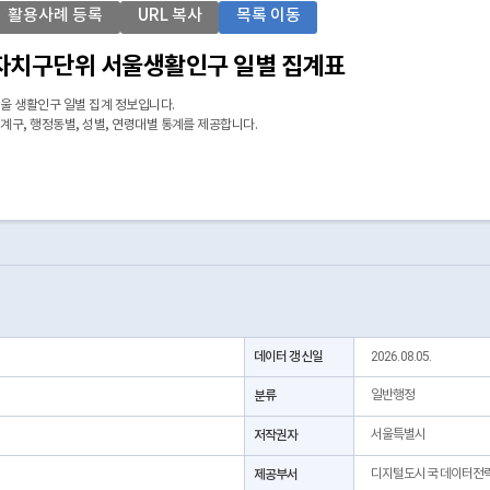
활용사례 등록
URL 복사
목록 이동
자치구단위 서울생활인구 일별 집계표
울 생활인구 일별 집계 정보입니다.
계구, 행정동별, 성별, 연령대별 통계를 제공합니다.
데이터 갱신일
2026.08.05.
분류
일반행정
저작권자
서울특별시
제공부서
디지털도시국 데이터전