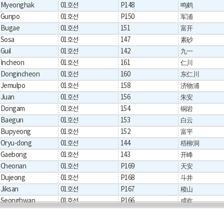
Myeonghak
01호선
P148
鸣鹤
Gunpo
01호선
P150
军浦
Bugae
01호선
151
富开
Sosa
01호선
147
素砂
Guil
01호선
142
九一
Incheon
01호선
161
仁川
Dongincheon
01호선
160
东仁川
Jemulpo
01호선
158
济物浦
Juan
01호선
156
朱安
Dongam
01호선
154
铜岩
Baegun
01호선
153
白云
Bupyeong
01호선
152
富平
Oryu-dong
01호선
144
梧柳洞
Gaebong
01호선
143
开峰
Cheonan
01호선
P169
天安
Dujeong
01호선
P168
斗井
Jiksan
01호선
P167
稷山
Seonghwan
01호선
P166
成欢
Jinwi
01호선
P161
振威