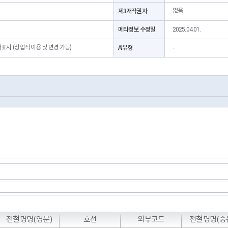
제3저작권자
없음
메타정보 수정일
2025.04.01.
처표시 (상업적 이용 및 변경 가능)
AI유형
-
전철명명(영문)
호선
외부코드
전철명명(중