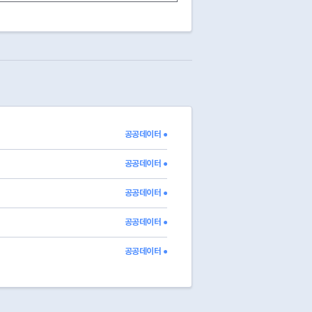
スウォン
ファソ
チャンドン
ナミョン
ヨンサン
ノリャンジン
テバン
ヨンドゥンポ
シンドリム
공공데이터 ●
ポンミョン
サンヨン
공공데이터 ●
공공데이터 ●
공공데이터 ●
공공데이터 ●