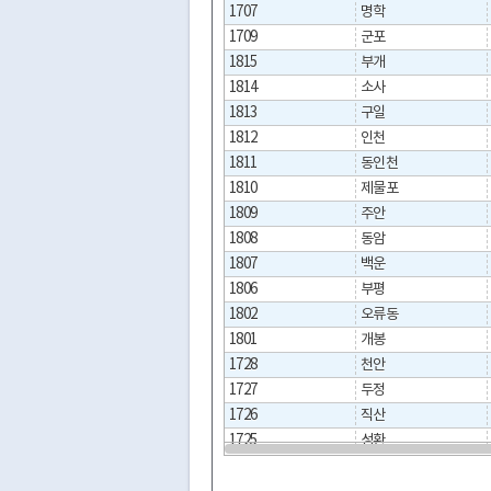
1707
명학
1709
군포
1815
부개
1814
소사
1813
구일
1812
인천
1811
동인천
1810
제물포
1809
주안
1808
동암
1807
백운
1806
부평
1802
오류동
1801
개봉
1728
천안
1727
두정
1726
직산
1725
성환
1720
진위