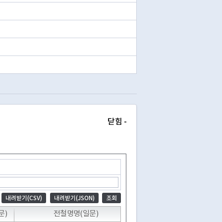
닫힘 -
내려받기(CSV)
내려받기(JSON)
조회
문)
전철명명(일문)