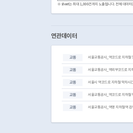
1713
수원
※ sheet는 최대 1,000건까지 노출됩니다. 전체 데
1712
화서
1022
창동
1002
남영
1003
용산
1004
노량진
연관데이터
1005
대방
1006
영등포
1007
신도림
교통
서울교통공사_역코드로 지하철 
1401
봉명
1402
쌍용
교통
서울교통공사_역외부코드로 지하
교통
서울시 역코드로 지하철 막차시간
교통
서울교통공사_역코드로 지하철 
교통
서울교통공사_역명 지하철역 검