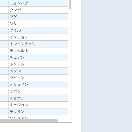
ミョンハク
クンポ
プゲ
ソサ
クイル
インチョン
トンインチョン
チェムルポ
チュアン
トンアム
ペグン
プピョン
オリュドン
ケボン
チョナン
トゥジョン
チッサン
ソンファン
チヌィ