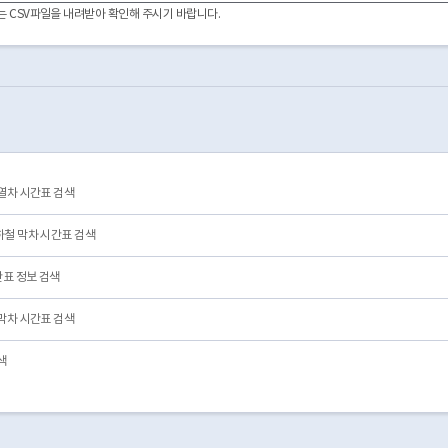
Suwon
01호선
P155
水原
이터는 CSV파일을 내려받아 확인해 주시기 바랍니다.
Hwaseo
01호선
P154
华西
Chang-dong
01호선
116
仓洞
Namyeong
01호선
134
南营
Yongsan
01호선
135
龙山
Noryangjin
01호선
136
鹭梁津
Daebang
01호선
137
大方
Yeongdeungpo
01호선
139
永登浦
Sindorim
01호선
140
新道林
열차 시간표 검색
Bongmyeong
01호선
P170
凤鸣
Ssangyong
01호선
P171
双龙
철 막차 시간표 검색
표 정보 검색
막차 시간표 검색
색