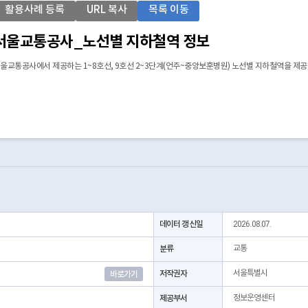
활용사례 등록
URL 복사
목록 이동
서울교통공사_노선별 지하철역 정보
울교통공사에서 제공하는 1~8호선, 9호선 2~3단계(언주~중앙보훈병원) 노선별 지하철역을 제공
데이터 갱신일
2026.08.07.
분류
교통
저작권자
서울특별시
바로가기
제공부서
정보운영센터