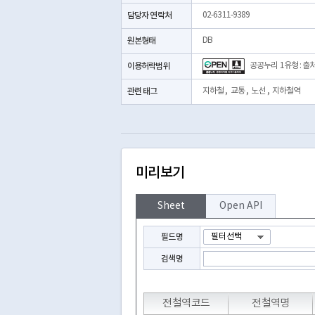
담당자 연락처
02-6311-9389
원본형태
DB
이용허락범위
공공누리 1유형 : 출
관련 태그
지하철
,
교통
,
노선
,
지하철역
미리보기
Sheet
Open API
필드명
검색명
전철역코드
전철역명