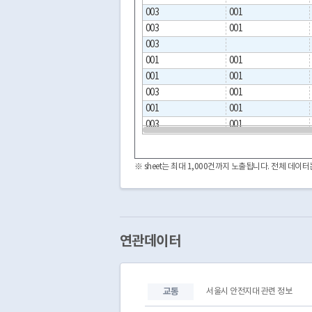
003
001
003
001
003
001
001
001
001
003
001
001
001
003
001
003
001
003
001
※ sheet는 최대 1,000건까지 노출됩니다. 전체 데
003
001
003
001
003
001
001
001
003
001
연관데이터
003
001
003
001
001
001
교통
서울시 안전지대 관련 정보
001
001