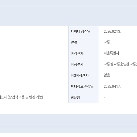
데이터 갱신일
2026.02.13.
분류
교통
저작권자
서울특별시
제공부서
교통실 교통운영관 교통
제3저작권자
없음
메타정보 수정일
2025.04.17.
처표시 (상업적 이용 및 변경 가능)
AI유형
-