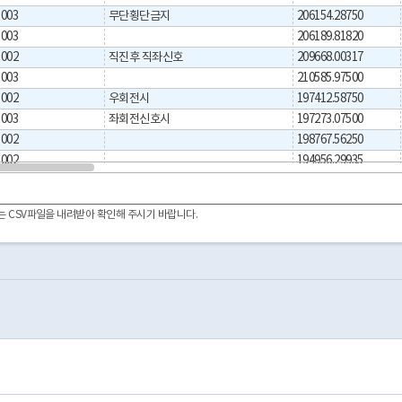
003
무단횡단금지
206154.28750
003
206189.81820
002
직진후 직좌신호
209668.00317
003
210585.97500
002
우회전시
197412.58750
003
좌회전신호시
197273.07500
002
198767.56250
002
194956.29935
002
204727.53750
002
204404.80098
이터는 CSV파일을 내려받아 확인해 주시기 바랍니다.
003
0
192332.10000
003
208461.82500
002
↙신호시
210477.52500
003
212327.02837
002
207364.81250
002
190970.27500
002
211786.10146
002
100m
210671.52500
003
213137.44017