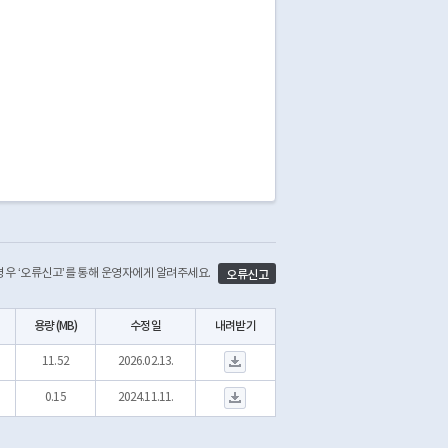
 경우 ‘오류신고’를 통해 운영자에게 알려주세요.
오류신고
용량 (MB)
수정일
내려받기
A064_P_안전표시_20260213.zip 다운로드
11.52
2026.02.13.
교통안전시설물 테이블 정의서(표지).pdf 다운로드
0.15
2024.11.11.