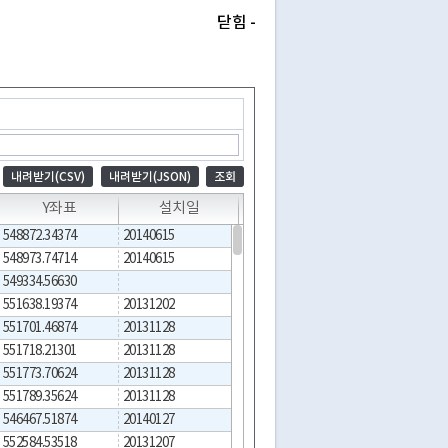
닫힘 -
내려받기(CSV)
내려받기(JSON)
조회
Y좌표
설치일
교체일
표지관리번
548872.34374
20140615
20140615
04-0000295522
548973.74714
20140615
20140615
04-0000295516
549334.56630
04-0000293263
551638.19374
20131202
20131202
04-0000294545
551701.46874
20131128
20131128
04-0000294530
551718.21301
20131128
20131128
04-0000294526
551773.70624
20131128
20131128
04-0000294525
551789.35624
20131128
20131128
04-0000294520
546467.51874
20140127
20140127
04-0000294666
552584.53518
20131207
20131207
04-0000294478