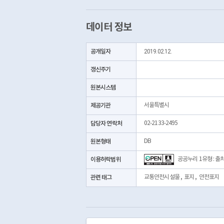
데이터 정보
공개일자
2019.02.12.
갱신주기
원본시스템
제공기관
서울특별시
담당자 연락처
02-2133-2495
원본형태
DB
이용허락범위
공공누리 1유형 : 출
관련 태그
교통안전시설물
,
표지
,
안전표지