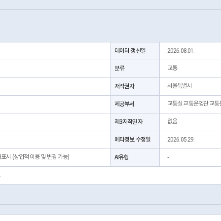
데이터 갱신일
2026.08.01.
분류
교통
저작권자
서울특별시
제공부서
교통실 교통운영관 교통
제3저작권자
없음
메타정보 수정일
2026.05.29.
처표시 (상업적 이용 및 변경 가능)
AI유형
-
호