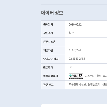
데이터 정보
공개일자
2019.02.12.
갱신주기
월간
원본시스템
제공기관
서울특별시
담당자 연락처
02-2133-2495
원본형태
DB
이용허락범위
공공누리 1유형 : 출
관련 태그
교통안전시설물
,
음향신호기
,
신