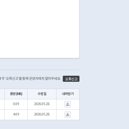
 경우 ‘오류신고’를 통해 운영자에게 알려주세요.
오류신고
용량 (MB)
수정일
내려받기
2026_교통안전시설물 테이블 정의서(음향신호기).pdf 다운로드
0.09
2026.05.28.
A073_P 음향신호기 현황.zip 다운로드
4.69
2026.05.28.