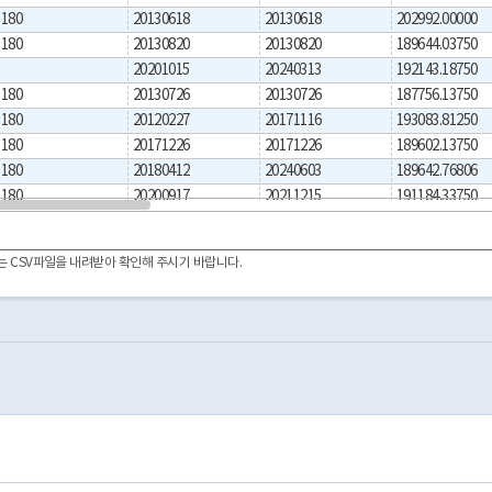
180
20130618
20130618
202992.00000
180
20130820
20130820
189644.03750
20201015
20240313
192143.18750
180
20130726
20130726
187756.13750
180
20120227
20171116
193083.81250
180
20171226
20171226
189602.13750
180
20180412
20240603
189642.76806
180
20200917
20211215
191184.33750
180
20081019
20130830
189099.63750
20220831
20220831
201753.89032
이터는 CSV파일을 내려받아 확인해 주시기 바랍니다.
20220831
20220831
201734.32782
180
20070601
20131105
190912.08750
180
20190903
20210512
193172.67161
180
20091130
20130926
193672.98765
180
20000101
20130926
192832.45000
180
20081018
20130926
190753.41508
180
20070601
20130926
190735.62131
180
20070601
20130926
187299.55000
180
20101020
20171207
204157.02987