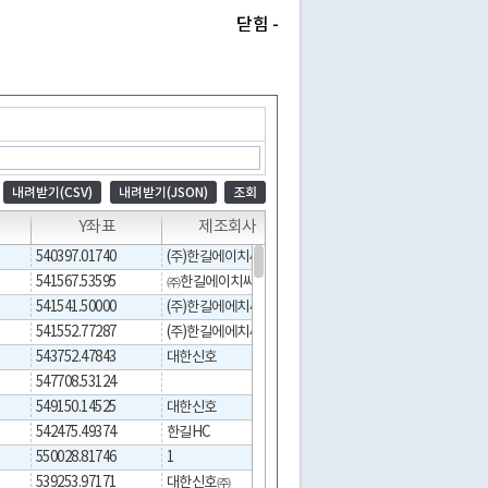
닫힘 -
내려받기(CSV)
내려받기(JSON)
조회
Y좌표
제조회사
시설번호
작업구분
540397.01740
(주)한길에이치씨
001
541567.53595
㈜한길에이치씨
0
001
541541.50000
(주)한길에에치씨
0
001
541552.77287
(주)한길에에치씨
001
543752.47843
대한신호
001
547708.53124
001
549150.14525
대한신호
0
001
542475.49374
한길HC
001
550028.81746
1
001
539253.97171
대한신호㈜
0
001