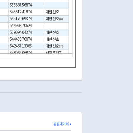
555687.56874
001
545612.41874
대한신호
006
545170.69374
대한신호㈜
001
544968.70624
001
559094.04374
대한신호
0
001
544456.76874
대한신호
001
542467.13365
대한신호㈜
0
001
548068.06874
신흥트래픽
001
548465.05624
대한신호(주)
0
006
551783.94404
휴먼테크
001
551783.31904
휴먼테크
001
547556.29374
한길HC
006
552638.20940
대한신호
0
001
547194.93739
한길HC
0
001
547270.41874
한길HC
006
548130.36837
한길HC
006
548176.30091
한길HC
006
550896.73749
006
공공데이터 ●
545302.92380
(주)한길CH
0
001