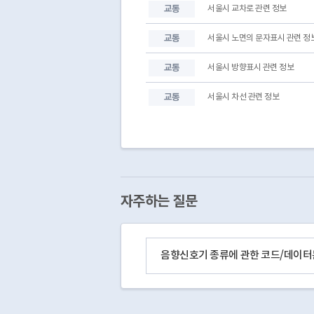
24-0000009771
02-0000178271
교통
서울시 교차로 관련 정보
교통
서울시 노면의 문자표시 관련 정
교통
서울시 방향표시 관련 정보
교통
서울시 차선 관련 정보
자주하는 질문
음향신호기 종류에 관한 코드/데이터는