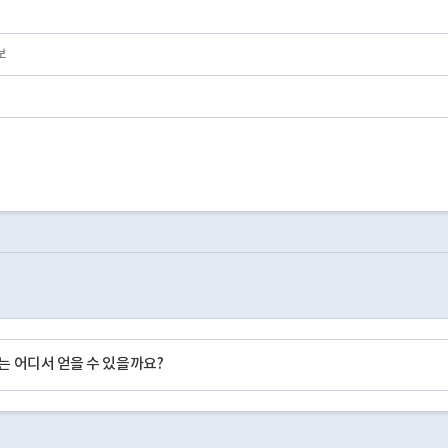
180
20000101
20131004
185608.06359
보
 어디서 얻을 수 있을까요?