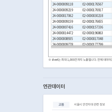
24-0000009118
02-0000176567
24-0000009219
02-0000176917
24-0000017062
02-0000030218
24-0000009159
02-0000176655
24-0000007416
02-0000157336
24-0000014472
02-0000196863
24-0000008935
02-0000017048
24-0000009778
02-0000177799
24-0000005016
02-0000055506
24-0000019926
02-0000113601
※ sheet는 최대 1,000건까지 노출됩니다. 전체 데
24-0000019925
02-0000124077
24-0000002870
02-0000064511
24-0000008996
02-0000176066
24-0000005676
02-0000158443
24-0000009780
02-0000025279
연관데이터
24-0000002929
02-0000070492
24-0000001237
02-0000061096
24-0000003711
02-0000133947
교통
서울시 안전지대 관련 정보
24-0000007643
02-0000035376