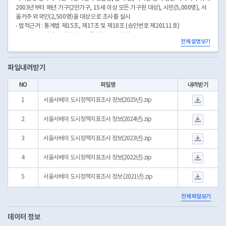
2003년부터 매년 가구(2만가구, 15세 이상 모든 가구원 대상), 시민(5,000명), 서
울거주 외국인(2,500명)을 대상으로 조사를 실시
- 법적근거 : 통계법 제15조, 제17조 및 제18조 (승인번호 제20111호)
- 조사주기 : 연간조사(매년 8~9월 현장조사 실시)
전체 설명보기
- 조사방법 : 비대면, 방문면접 병행 조사
파일내려받기
NO
파일명
내려받기
서울서베이 도시정책지표
1
서울서베이 도시정책지표조사 정보(2025년).zip
서울서베이 도시정책지표
2
서울서베이 도시정책지표조사 정보(2024년).zip
서울서베이 도시정책지표
3
서울서베이 도시정책지표조사 정보(2023년).zip
서울서베이 도시정책지표
4
서울서베이 도시정책지표조사 정보(2022년).zip
서울서베이 도시정책지표
5
서울서베이 도시정책지표조사 정보 (2021년).zip
전체 파일보기
데이터 정보