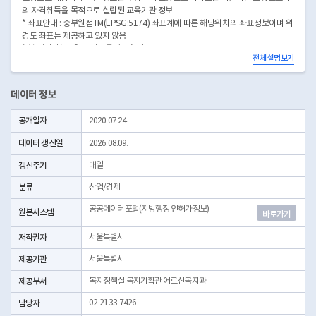
의 자격취득을 목적으로 설립된 교육기관 정보
* 좌표안내 : 중부원점TM(EPSG:5174) 좌표계에 따른 해당위치의 좌표정보이며 위
경도 좌표는 제공하고 있지 않음
* 본 데이터는 3일전 자료를 제공합니다.
전체 설명보기
* 시군구코드명은 "서울특별시 자치구 기관코드" 데이터셋에서 확인 가능합니다.
(https://data.seoul.go.kr/dataList/OA-22872/S/1/datasetView.do)
데이터 정보
공개일자
2020.07.24.
데이터 갱신일
2026.08.09.
갱신주기
매일
분류
산업/경제
공공데이터포털(지방행정 인허가정보)
원본시스템
바로가기
저작권자
서울특별시
제공기관
서울특별시
제공부서
복지정책실 복지기획관 어르신복지과
담당자
02-2133-7426