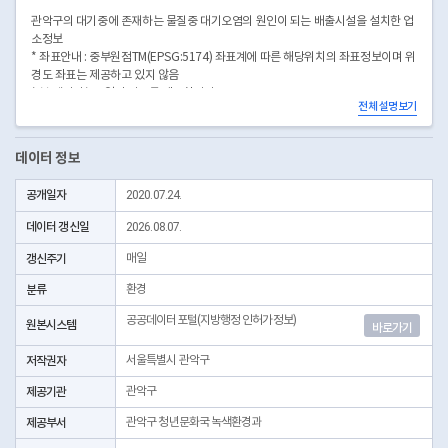
관악구의 대기중에 존재하는 물질중 대기오염의 원인이 되는 배출시설을 설치한 업
소정보
* 좌표안내 : 중부원점TM(EPSG:5174) 좌표계에 따른 해당위치의 좌표정보이며 위
경도 좌표는 제공하고 있지 않음
* 본 데이터는 3일전 자료를 제공합니다.
전체 설명보기
* 시군구코드명은 "서울특별시 자치구 기관코드" 데이터셋에서 확인 가능합니다.
(https://data.seoul.go.kr/dataList/OA-22872/S/1/datasetView.do)
데이터 정보
공개일자
2020.07.24.
데이터 갱신일
2026.08.07.
갱신주기
매일
분류
환경
공공데이터포털(지방행정 인허가정보)
원본시스템
바로가기
저작권자
서울특별시 관악구
제공기관
관악구
제공부서
관악구 청년문화국 녹색환경과