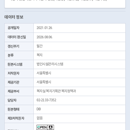
데이터 정보
공개일자
2021.01.26.
데이터 갱신일
2026.08.06.
갱신주기
월간
분류
복지
원본시스템
법인시설관리시스템
저작권자
서울특별시
제공기관
서울특별시
제공부서
복지실 복지기획관 복지정책과
담당자
02-2133-7352
원본형태
DB
제3저작권자
없음