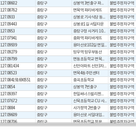
127.08602
중랑구
상봉역 3번출구 파리바게뜨
불법주정차구역
127.08762
중랑구
면목역 파리바게뜨
불법주정차구역
127.0933
중랑구
상봉로 기사식당 동방빌딩
불법주정차구역
127.09443
중랑구
상봉로1길 서일타운
불법주정차구역
127.0953
중랑구
중랑구청 사거리 1001안경
불법주정차구역
127.07941
중랑구
중화역 파리바게뜨
불법주정차구역
127.09939
중랑구
용마산로102길 면일초등학교 뒷길
불법주정차구역
127.09279
중랑구
망우역 망우부동산
불법주정차구역
127.09799
중랑구
면동초등학교 면목의원 앞
불법주정차구역
127.081434
중랑구
신안아파트 신안3차아파트 정문
불법주정차구역
127.08523
중랑구
면목4동주민센터
불법주정차구역
127.084191690551
중랑구
중곡초등학교
불법주정차구역
127.0854
중랑구
상봉역 7번출구
불법주정차구역
127.09397
중랑구
한일써너스빌리젠시 2단지
불법주정차구역
127.07672
중랑구
신묵초등학교 CU 사거리
불법주정차구역
127.0884
중랑구
사가정역 2번출구
불법주정차구역
127.09609
중랑구
용마산로 서일대입구(아이꿈터 구서일화방)
불법주정차구역
127.08706
중랑구
면목초등학교 정문
불법주정차구역
127.08665
중랑구
삼성어린이집
불법주정차구역