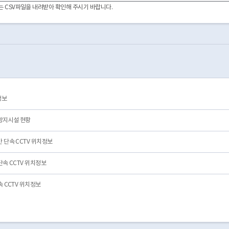
127.093903
중랑구
중화초등학교
불법주정차구역
이터는 CSV파일을 내려받아 확인해 주시기 바랍니다.
127.10181
중랑구
용마공원로5길 망우치안센터(면북초)
불법주정차구역
127.07747
중랑구
묵동자이아파트1단지 주차장 입구
불법주정차구역
127.09807
중랑구
서울의료원 후문
불법주정차구역
127.09670169587339
중랑구
국민은행 신내동 지점
불법주정차구역
127.076524
중랑구
중랑초등학교
불법주정차구역
127.08833
중랑구
면일초등학교 신선마트 앞
불법주정차구역
127.08359
중랑구
중흥초등학교 정문
불법주정차구역
127.075521
중랑구
중랑역 4번출구
불법주정차구역
정보
127.09034
중랑구
상봉코스트코 코스트코 입구
불법주정차구역
127.09537
중랑구
하나로마트 주변
불법주정차구역
방지시설 현황
 단속 CCTV 위치정보
속 CCTV 위치정보
 CCTV 위치정보