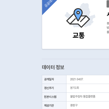
공공데이터
중
방
를
교통
데이터 정보
공개일자
2021.04.07.
갱신주기
분기1회
원본시스템
불법주정차 통합플랫폼
제공기관
중랑구