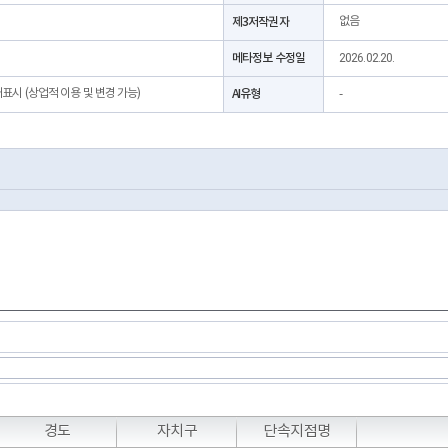
제3저작권자
없음
메타정보 수정일
2026.02.20.
처표시 (상업적 이용 및 변경 가능)
AI유형
-
경도
자치구
단속지점명