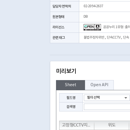
담당자 연락처
02-2094-2637
원본형태
DB
라이선스
공공누리 1유형 : 출
관련 태그
불법주정차위반
,
단속CCTV
,
단속
미리보기
Sheet
Open API
필드명
검색명
고정형CCTV지번주소
위도