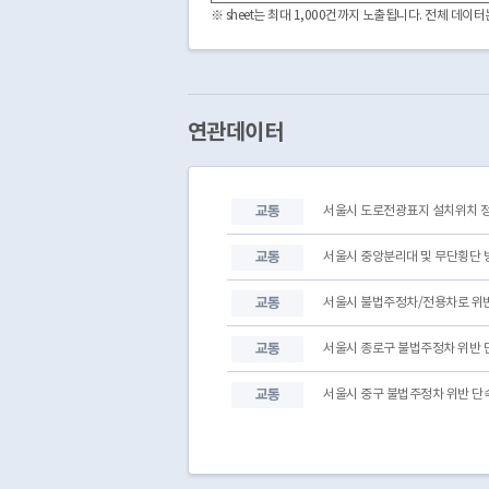
중랑구 신내동 531
37.602399
※ sheet는 최대 1,000건까지 노출됩니다. 전체 데
중랑구 망우동 406-27
37.59451
중랑구 묵동 164-4
37.61468
중랑구 신내동 316
37.61364
중랑구 신내동 407-26
37.607437056829006
중랑구 면목동 192-1
37.58879
연관데이터
중랑구 망우동 531-1
37.58466
중랑구 중화동 119
37.60179
중랑구 중화동 208-4
37.594593
교통
서울시 도로전광표지 설치위치 
중랑구 상봉동 81-8
37.59608
중랑구 신내동 561
37.60455
교통
서울시 중앙분리대 및 무단횡단 
교통
서울시 불법주정차/전용차로 위반
교통
서울시 종로구 불법주정차 위반 단
교통
서울시 중구 불법주정차 위반 단속