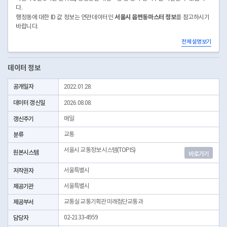
다.
서울시 읍면동마스터 정보
행정동에 대한 ID 값 정보는 연관데이터인
를 참고하시기
바랍니다.
* 데이터 적재는 매일 5일전 데이터를 갱신합니다.
전체 설명보기
데이터 정보
공개일자
2022.01.28.
데이터 갱신일
2026.08.08.
갱신주기
매일
분류
교통
서울시 교통정보 시스템(TOPIS)
원본시스템
바로가기
저작권자
서울특별시
제공기관
서울특별시
제공부서
교통실 교통기획관 미래첨단교통과
담당자
02-2133-4959