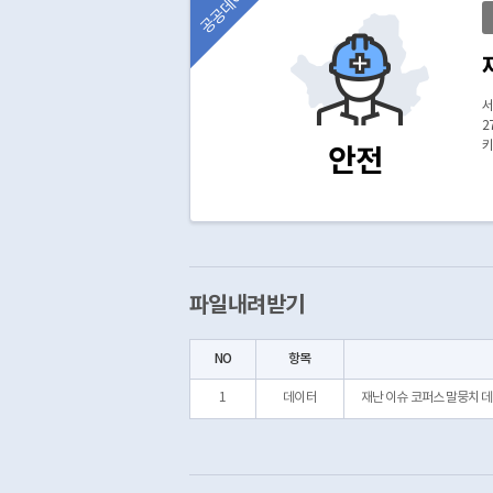
공공데이터
서
2
키
안전
파일내려받기
NO
항목
1
데이터
재난 이슈 코퍼스 말뭉치 데이