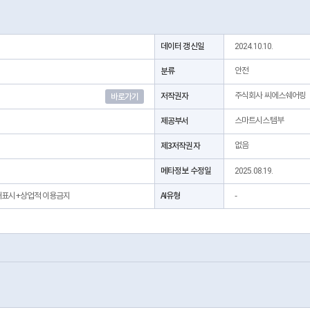
데이터 갱신일
2024.10.10.
분류
안전
저작권자
주식회사 씨에스쉐어링
바로가기
제공부서
스마트시스템부
제3저작권자
없음
메타정보 수정일
2025.08.19.
AI유형
출처표시+상업적 이용금지
-