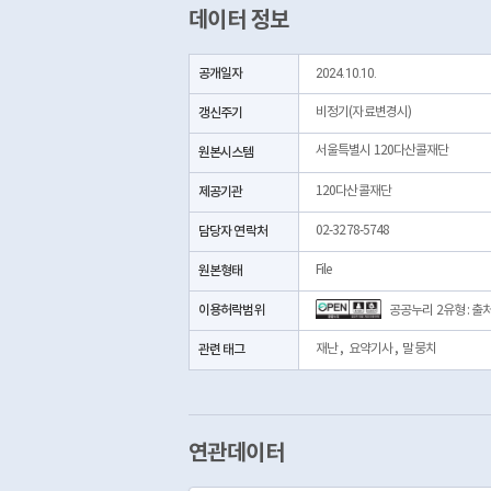
데이터 정보
공개일자
2024.10.10.
갱신주기
비정기(자료변경시)
서울특별시 120다산콜재단
원본시스템
제공기관
120다산콜재단
담당자 연락처
02-3278-5748
원본형태
File
이용허락범위
공공누리 2유형 : 
관련 태그
재난
,
요약기사
,
말뭉치
연관데이터