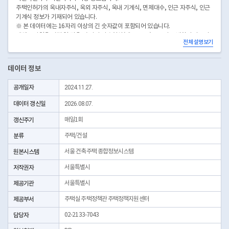
주택인허가의 옥내자주식, 옥외 자주식, 옥내 기계식, 면제대수, 인근 자주식, 인근
기계식 정보가 기재되어 있습니다.
※ 본 데이터에는 16자리 이상의 긴 숫자값이 포함되어 있습니다.
엑셀로 파일을 직접 열 경우, 숫자가 지수형식(예: 1E+21)으로 자동 변환되어 표시
전체 설명보기
될 수 있습니다.
정확한 값 확인을 위해 메모장 등 텍스트 편집기를 이용하거나, 엑셀 사용 시 텍스트
형식으로 지정하여 불러오시기 바랍니다.
데이터 정보
공개일자
2024.11.27.
데이터 갱신일
2026.08.07.
갱신주기
매일1회
분류
주택/건설
원본시스템
서울 건축주택 종합정보시스템
저작권자
서울특별시
제공기관
서울특별시
제공부서
주택실 주택정책관 주택정책지원센터
담당자
02-2133-7043