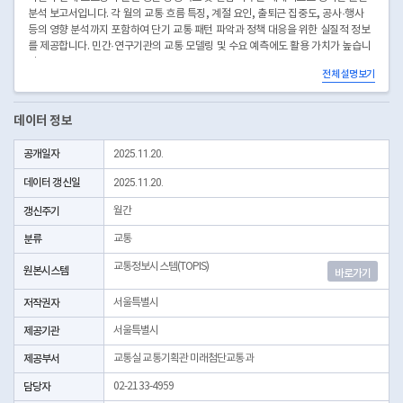
분석 보고서입니다. 각 월의 교통 흐름 특징, 계절 요인, 출퇴근 집중도, 공사·행사
등의 영향 분석까지 포함하여 단기 교통 패턴 파악과 정책 대응을 위한 실질적 정보
를 제공합니다. 민간·연구기관의 교통 모델링 및 수요 예측에도 활용 가치가 높습니
다.
전체 설명보기
데이터 정보
공개일자
2025.11.20.
데이터 갱신일
2025.11.20.
갱신주기
월간
분류
교통
교통정보시스템(TOPIS)
원본시스템
바로가기
저작권자
서울특별시
제공기관
서울특별시
제공부서
교통실 교통기획관 미래첨단교통과
담당자
02-2133-4959