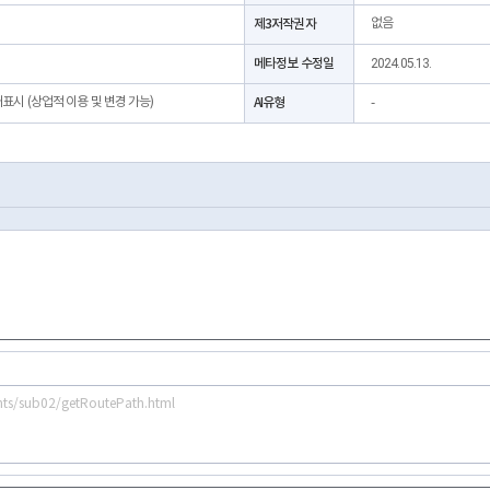
제3저작권자
없음
메타정보 수정일
2024.05.13.
처표시 (상업적 이용 및 변경 가능)
AI유형
-