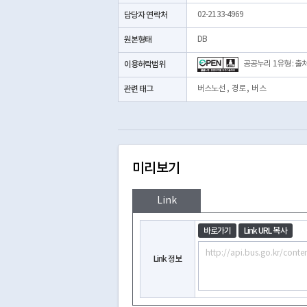
담당자 연락처
02-2133-4969
원본형태
DB
이용허락범위
공공누리 1유형 : 출
관련 태그
버스노선
,
경로
,
버스
미리보기
Link
바로가기
Link URL 복사
Link 정보