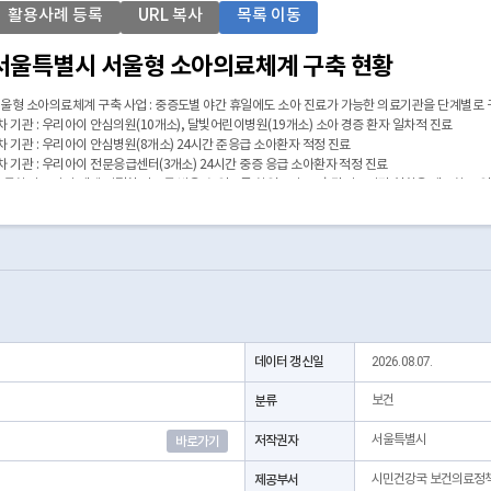
활용사례 등록
URL 복사
목록 이동
서울특별시 서울형 소아의료체계 구축 현황
울형 소아의료체계 구축 사업 : 중증도별 야간 휴일에도 소아 진료가 가능한 의료기관을 단계별로
차 기관 : 우리아이 안심의원(10개소), 달빛어린이병원(19개소) 소아 경증 환자 일차적 진료
차 기관 : 우리아이 안심병원(8개소) 24시간 준응급 소아환자 적정 진료
차 기관 : 우리아이 전문응급센터(3개소) 24시간 중증 응급 소아환자 적정 진료
 통하여 소아가 제때 적절한 진료를 받을 수 있도록 하였으며, 구축된 의료기관 현황을 제공하고 있
데이터 갱신일
2026.08.07.
분류
보건
저작권자
서울특별시
바로가기
제공부서
시민건강국 보건의료정