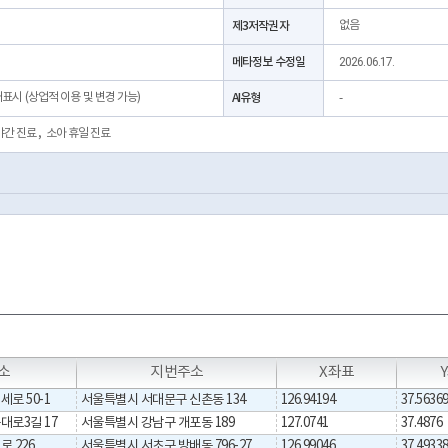
제3저작권자
없음
메타정보 수정일
2026.06.17.
처표시 (상업적 이용 및 변경 가능)
AI유형
-
야간 진료
,
소아 휴일 진료
소
지번주소
X좌표
로 50-1
서울특별시 서대문구 신촌동 134
126.94194
37.5636
대로3길 17
서울특별시 강남구 개포동 189
127.0741
37.4876
 226
서울특별시 서초구 방배동 796-27
126.99046
37.4933