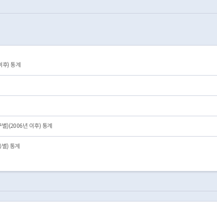
로46길 10
서울특별시 성북구 하월곡동 88-962
127.02936
37.6068
 1050
서울특별시 은평구 진관동 63
126.9178
37.6377
 932
서울특별시 중랑구 묵동 170-1
127.07755718
37.6138
로 222-1
서울특별시 성동구 사근동 110
127.04562825
37.5586
 102
서울특별시 동작구 흑석동 224-1
126.96042177
37.5060
리광장로 17
서울특별시 성동구 행당동 168-151
127.0384
37.5613
이후) 통계
대로3길 17
서울특별시 강남구 개포동 189
127.0741
37.4876
컵북로 396
서울특별시 마포구 상암동 1605
126.8899
37.5793
)(2006년 이후) 통계
별) 통계