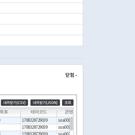
닫힘 -
내려받기(CSV)
내려받기(JSON)
조회
Y좌표
테마코드
콘텐츠코드
콘텐츠명
9
1708328729039
soa0019
신촌세브란스병원
1708328729039
soa0030
연세도우리소아청소년과
8
1708328729039
soa0022
연세곰돌이소아청소년과