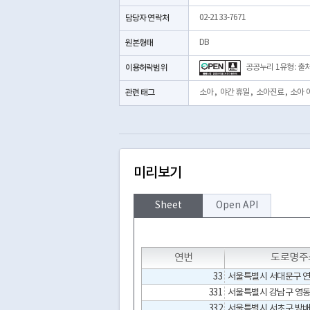
담당자 연락처
02-2133-7671
원본형태
DB
이용허락범위
공공누리 1유형 : 출
관련 태그
소아
,
야간 휴일
,
소아진료
,
소아 
미리보기
Sheet
Open API
T
T
T
연번
도로명주
33
서울특별시 서대문구 연세
331
서울특별시 강남구 영동
332
서울특별시 서초구 방배로