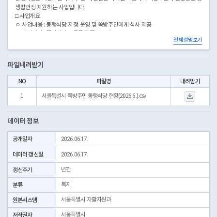
생활안정 지원하는 사업입니다.
□ 사업개요
ㅇ 사업내용 : 동행식당 지정·운영 및 쪽방주민에게 식사 제공
ㅇ 사업대상 : 쪽방상담소 등록된 쪽방주민
전체 설명보기
ㅇ 운영주체 : 시립쪽방상담소(5개소)
ㅇ 운영기간 : 2026.1.1.~ 2026.12.31.(연중)
□ 동행식당 선정 및 협약 추진
파일내려받기
ㅇ 동행식당 목표 확대(’26년 53개소)
ㅇ 동행식당 운영 선정 및 협약체결(’25.12월말 기준)
NO
파일명
내려받기
서울특별시 쪽방주민 동행
1
서울특별시 쪽방주민 동행식당 현황(2026.6.).csv
데이터 정보
공개일자
2026.06.17.
데이터 갱신일
2026.06.17.
갱신주기
년간
분류
복지
원본시스템
서울특별시 자활지원과
저작권자
서울특별시