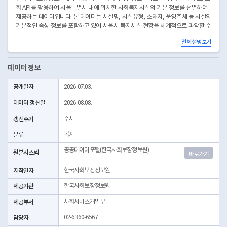
회 API를 활용하여 서울특별시 내에 위치한 사회복지시설의 기본 정보를 선별하여
제공하는 데이터입니다. 본 데이터는 시설명, 시설유형, 소재지, 운영주체 등 시설의
기본적인 속성 정보를 포함하고 있어 서울시 복지시설 현황을 체계적으로 파악할 수
있습니다. 또한 복지시설 분포 분석, 지역별 복지 인프라 수준 진단, 시민 대상 복지
전체 설명보기
시설 안내 서비스 구축, 정책 수립 및 연구 분석 등 다양한 분야에서 활용이 가능합
니다. 해당 데이터는 공공데이터 기반의 사회복지시설 정보를 활용하여 제공됩니다.
데이터 정보
공개일자
2026.07.03.
데이터 갱신일
2026.08.08.
갱신주기
수시
분류
복지
공공데이터포털(한국사회보장정보원)
원본시스템
바로가기
저작권자
한국사회보장정보원
제공기관
한국사회보장정보원
제공부서
사회서비스개발부
담당자
02-6360-6567