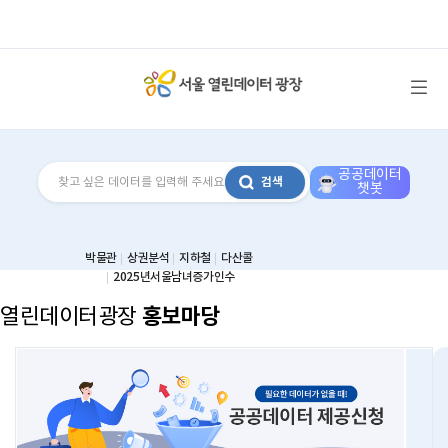
메뉴 열기
공공데이터
검색
챗봇
박물관
상권분석
지하철
다산콜
2025년서울남녀증가인수
홍보마당
열린데이터광장