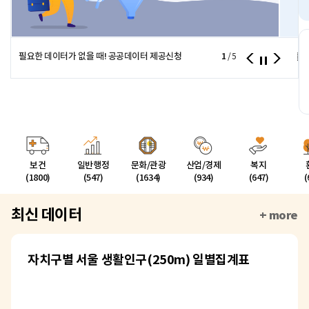
필요한 데이터가 없을 때! 공공데이터 제공신청
1
서울시
/
5
보건
일반행정
문화/관광
산업/경제
복지
(1800)
(547)
(1634)
(934)
(647)
(
최신 데이터
+ more
자치구별 서울 생활인구(250m) 일별집계표