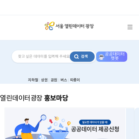
메뉴 열기
공공데이터
검색
챗봇
지하철
상권
공원
버스
따릉이
홍보마당
열린데이터광장