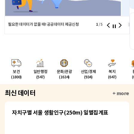
필요한 데이터가 없을 때! 공공데이터 제공신청
1
서울시
/
5
보건
일반행정
문화/관광
산업/경제
복지
(1800)
(547)
(1634)
(934)
(647)
(
최신 데이터
+ more
자치구별 서울 생활인구(250m) 일별집계표