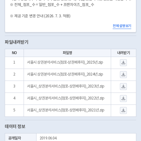
※ 전체_점포_수 = 일반_점포_수 + 프랜차이즈_점포_수
※ 제공 기준 변경 안내 (2026. 7. 3. 적용)
전체 설명보기
2024년부터 서울시 상권분석서비스의 공간 단위가 표준단위구역으로 변경되었습
니다. 표준단위구역 기준 매출액 데이터는 카드사에서 2021년부터 제공하고 있어
데이터의 일관성 및 정확성 확보를 위해 2026년 7월 3일부터 2021년 이후 자료만
파일내려받기
제공합니다.
NO
파일명
내려받기
서울시 상권분석서비스(
1
서울시 상권분석서비스(점포-상권배후지)_2025년.zip
서울시 상권분석서비스(
2
서울시 상권분석서비스(점포-상권배후지)_2024년.zip
서울시_상권분석서비스(
3
서울시_상권분석서비스(점포-상권배후지)_2023년.zip
서울시_상권분석서비스(
4
서울시_상권분석서비스(점포-상권배후지)_2022년.zip
서울시_상권분석서비스(
5
서울시_상권분석서비스(점포-상권배후지)_2021년.zip
데이터 정보
공개일자
2019.06.04.