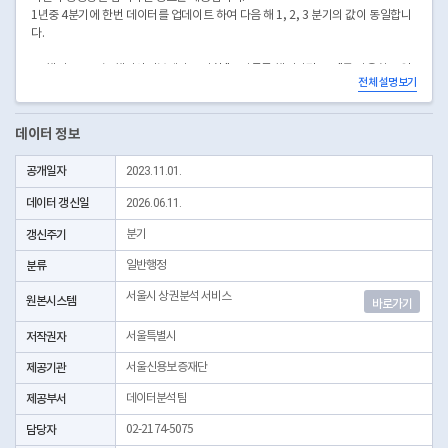
1년중 4분기에 한번 데이터를 업데이트 하여 다음 해 1, 2, 3 분기의 값이 동일합니
다.
※ 행정동 코드는 행정안전부에서 고시한 "주민등록 행정기관코드"를 사용하고 있
전체 설명보기
습니다.
※ 제공 기준 변경 안내 (2026. 7. 3. 적용)
데이터 정보
2024년부터 서울시 상권분석서비스의 공간 단위가 표준단위구역으로 변경되었습
니다. 표준단위구역 기준 매출액 데이터는 카드사에서 2021년부터 제공하고 있어
공개일자
2023.11.01.
데이터의 일관성 및 정확성 확보를 위해 2026년 7월 3일부터 2021년 이후 자료만
제공합니다.
데이터 갱신일
2026.06.11.
갱신주기
분기
분류
일반행정
서울시 상권분석 서비스
원본시스템
바로가기
저작권자
서울특별시
제공기관
서울신용보증재단
제공부서
데이터분석팀
담당자
02-2174-5075