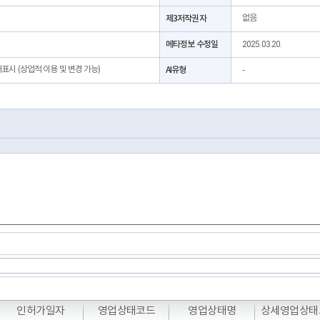
제3저작권자
없음
메타정보 수정일
2025.03.20.
처표시 (상업적 이용 및 변경 가능)
AI유형
-
T
T
T
인허가일자
영업상태코드
영업상태명