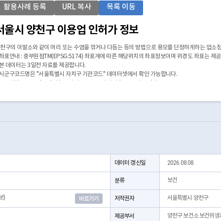
활용사례 등록
URL 복사
목록 이동
서울시 양천구 이용업 인허가 정보
천구의 이발소와 같이 머리 또는 수염을 깎거나 다듬는 등의 방법으로 용모를 단정하게하는 업소
 좌표안내 : 중부원점TM(EPSG:5174) 좌표계에 따른 해당위치의 좌표정보이며 위경도 좌표는 제
 본 데이터는 3일전 자료를 제공합니다.
 시군구코드명은 "서울특별시 자치구 기관코드" 데이터셋에서 확인 가능합니다.
https://data.seoul.go.kr/dataList/OA-22872/S/1/datasetView.do)
데이터 갱신일
2026.08.08.
분류
보건
보)
저작권자
서울특별시 양천구
바로가기
제공부서
양천구 보건소 보건위생