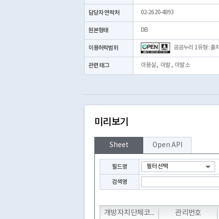
담당자 연락처
02-2620-4893
원본형태
DB
이용허락범위
공공누리 1유형 : 출
관련 태그
이용실
,
이발
,
이발소
미리보기
Sheet
Open API
필드명
검색명
T
T
T
개방자치단체코드
관리번호