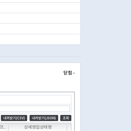
닫힘 -
내려받기(CSV)
내려받기(JSON)
조회
T
T
T
상세영업상태코드
상세영업상태명
폐업일자
전화번호