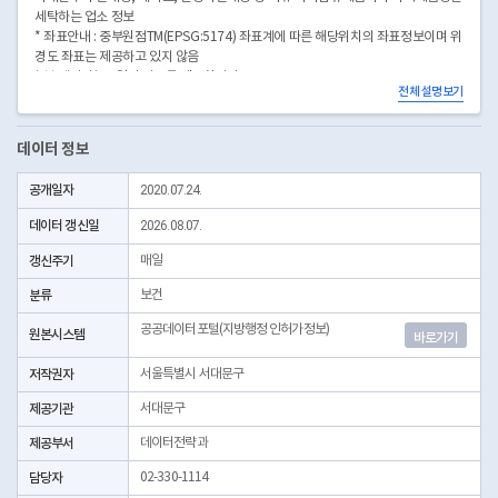
세탁하는 업소 정보
* 좌표안내 : 중부원점TM(EPSG:5174) 좌표계에 따른 해당위치의 좌표정보이며 위
경도 좌표는 제공하고 있지 않음
* 본 데이터는 3일전 자료를 제공합니다.
전체 설명보기
* 시군구코드명은 "서울특별시 자치구 기관코드" 데이터셋에서 확인 가능합니다.
(https://data.seoul.go.kr/dataList/OA-22872/S/1/datasetView.do)
데이터 정보
공개일자
2020.07.24.
데이터 갱신일
2026.08.07.
갱신주기
매일
분류
보건
공공데이터포털(지방행정 인허가정보)
원본시스템
바로가기
저작권자
서울특별시 서대문구
제공기관
서대문구
제공부서
데이터전략과
담당자
02-330-1114