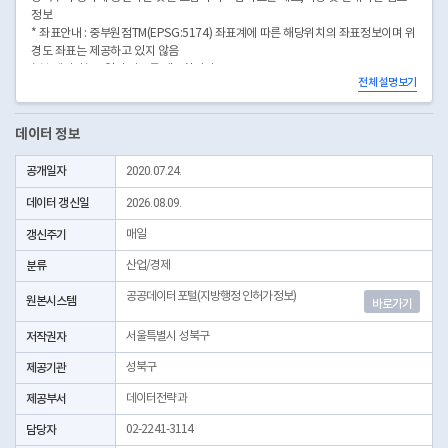
정보
* 좌표안내 : 중부원점TM(EPSG:5174) 좌표계에 따른 해당위치의 좌표정보이며 위
경도 좌표는 제공하고 있지 않음
* 본 데이터는 3일전 자료를 제공합니다.
전체 설명보기
* 시군구코드명은 "서울특별시 자치구 기관코드" 데이터셋에서 확인 가능합니다.
(https://data.seoul.go.kr/dataList/OA-22872/S/1/datasetView.do)
데이터 정보
공개일자
2020.07.24.
데이터 갱신일
2026.08.09.
갱신주기
매일
분류
산업/경제
공공데이터포털(지방행정 인허가정보)
원본시스템
바로가기
저작권자
서울특별시 성북구
제공기관
성북구
제공부서
데이터전략과
담당자
02-2241-3114