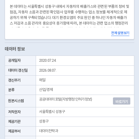
본 데이터는 서울특별시 성동구 내에서 자동차의 배출가스와 관련된 부품의 정비 및
점검, 자동차 소음과 관련된 확인검사 업무를 수행하는 업소 정보를 체계적으로 제
공하기 위해 구축되었습니다. 대기 환경오염의 주요 원인 중 하나인 자동차 배출가
스 저감과 소음 관리의 중요성이 증가함에 따라, 본 데이터는 관련 업소의 행정관리
와 감독의 효율성 제고를 목적으로 하고 있습니다. 데이터에는 개방자치단체코드,
전체 설명보기
관리번호, 인허가일자, 인허가취소일자, 영업상태코드 등이 포함되어 있으며, 각 업
소의 인허가 현황, 정비 및 검사 이력, 영업 지속 상태에 대한 주요 정보를 신뢰할 수
있는 형태로 제공합니다. 성동구청 등 행정기관의 정기적 점검과 정보 갱신을 통해
데이터 정보
최신성과 정확성을 유지하고 있습니다. 이 데이터는 자동차 환경 관련 정책 수립, 정
비업소 관리, 환경규제 집행, 업계 동향 분석, 소비자 정보제공 등 다양한 분야에 활
공개일자
2020.07.24.
용될 수 있으며, 청정한 도시 환경 조성과 시민의 건강 증진에도 기여할 것으로 기대
됩니다.
데이터 갱신일
2026.08.07.
* 좌표안내 : 중부원점TM(EPSG:5174) 좌표계에 따른 해당위치의 좌표정보이며 위
경도 좌표는 제공하고 있지 않음
갱신주기
매일
* 본 데이터는 3일전 자료를 제공합니다.
분류
산업/경제
공공데이터포털(지방행정 인허가정보)
원본시스템
바로가기
저작권자
서울특별시 성동구
제공기관
성동구
제공부서
데이터전략과