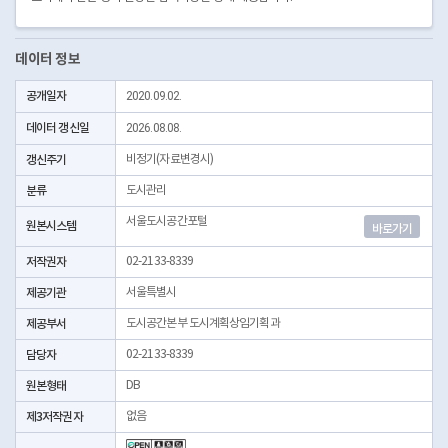
데이터 정보
공개일자
2020.09.02.
데이터 갱신일
2026.08.08.
갱신주기
비정기(자료변경시)
분류
도시관리
서울도시공간포털
원본시스템
바로가기
저작권자
02-2133-8339
제공기관
서울특별시
제공부서
도시공간본부 도시계획상임기획과
담당자
02-2133-8339
원본형태
DB
제3저작권자
없음